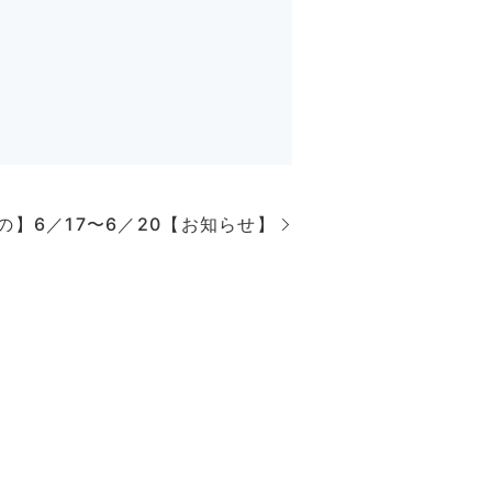
の】6／17〜6／20【お知らせ】