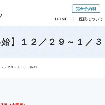
完全予約制
HOME
医院について
年始】１２／２９～１／３
１２／２９～１／３【休診】
月３日（土曜日）